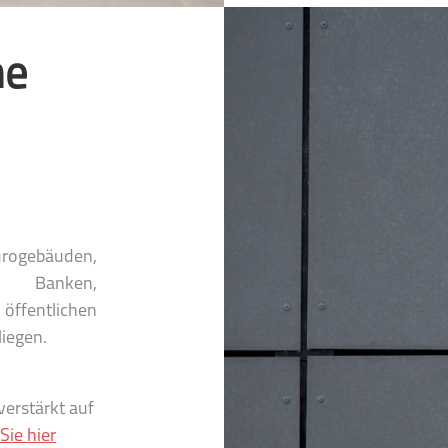
he
ürogebäuden,
n, Banken,
fentlichen
liegen.
verstärkt auf
Sie hier