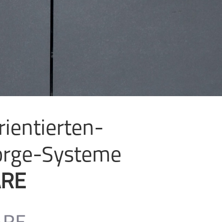
ientierten-
orge-Systeme
ARE