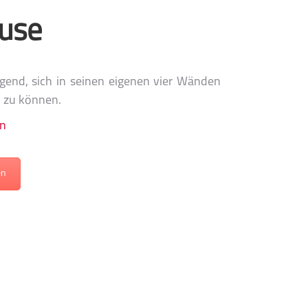
use
igend, sich in seinen eigenen vier Wänden
n zu können.
en
en