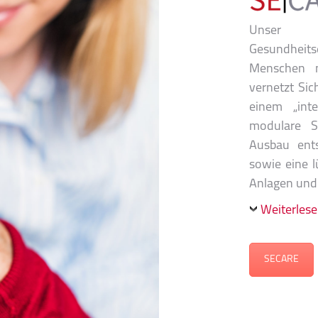
Unser K
Gesundheits
Menschen m
vernetzt Si
einem „inte
modulare S
Ausbau ent
sowie eine l
Anlagen und 
Weiterles
SECARE