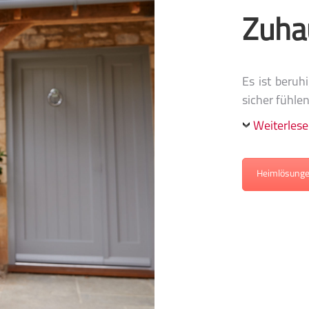
Zuha
Es ist beruh
sicher fühle
Weiterles
Heimlösung