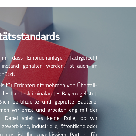
itätsstandards
n, dass Einbruchanlagen fachgerecht
und instand gehalten werden, ist auch im
chützt.
s für Errichterunternehmen von Überfall-
des Landeskriminalamtes Bayern gelistet.
ich zertifizierte und geprüfte Bauteile.
en wir ernst und arbeiten eng mit der
. Dabei spielt es keine Rolle, ob wir
werbliche, industrielle, öffentliche oder
minos ist Ihr zuverlässiger Partner für