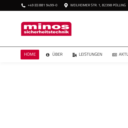
+49 (0) 881 9499-0
WEILHEIMER STR. 1, 82398 POLLING
HOME
HOME
ÜBER
LEISTUNGEN
AKT