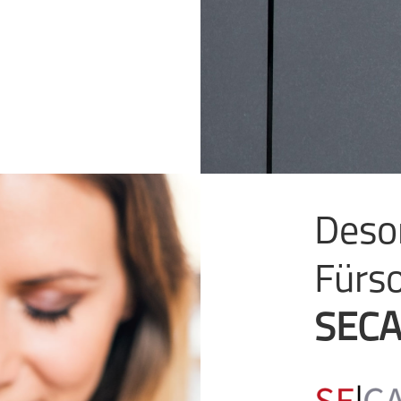
Desor
Fürs
SEC