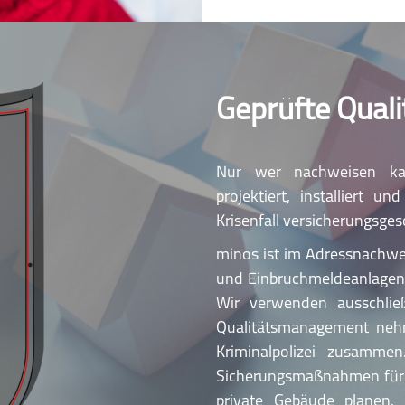
Geprüfte Qual
Nur wer nachweisen kan
projektiert, installiert 
Krisenfall versicherungsges
minos ist im Adressnachwei
und Einbruchmeldeanlagen 
Wir verwenden ausschließl
Qualitätsmanagement nehm
Kriminalpolizei zusammen
Sicherungsmaßnahmen für ge
private Gebäude planen. 