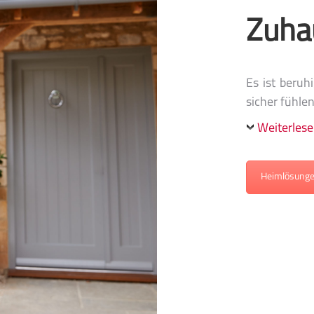
Zuha
Es ist beruh
sicher fühle
Weiterles
Heimlösung