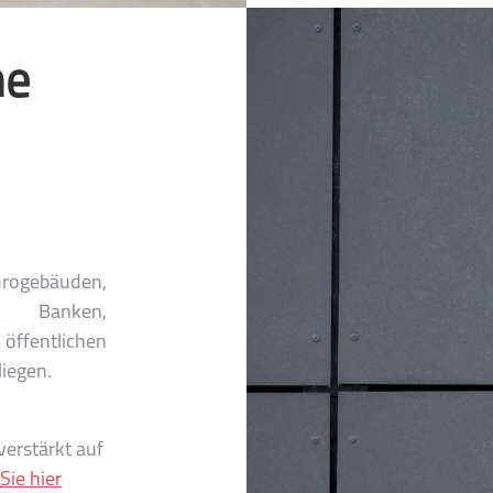
he
ürogebäuden,
n, Banken,
fentlichen
liegen.
verstärkt auf
Sie hier