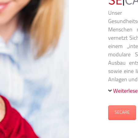
Unser K
Gesundheits
Menschen m
vernetzt Si
einem „inte
modulare S
Ausbau ent
sowie eine l
Anlagen und 
Weiterles
SECARE