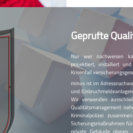
Geprüfte Qual
Nur wer nachweisen kan
projektiert, installiert 
Krisenfall versicherungsges
minos ist im Adressnachwei
und Einbruchmeldeanlagen 
Wir verwenden ausschließl
Qualitätsmanagement nehm
Kriminalpolizei zusammen
Sicherungsmaßnahmen für ge
private Gebäude planen. 