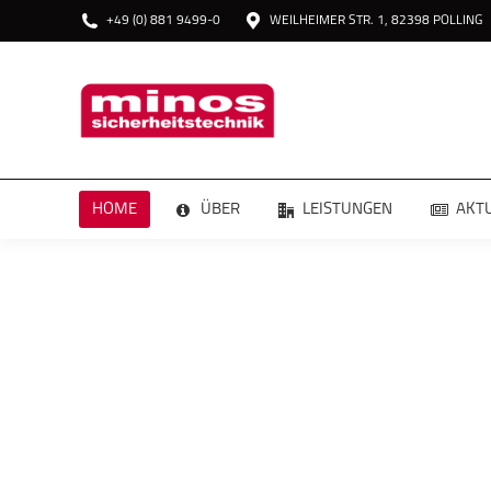
+49 (0) 881 9499-0
WEILHEIMER STR. 1, 82398 POLLING
HOME
HOME
ÜBER
LEISTUNGEN
AKT