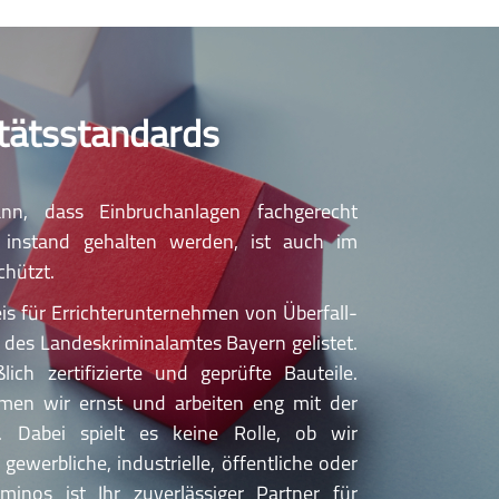
itätsstandards
n, dass Einbruchanlagen fachgerecht
und instand gehalten werden, ist auch im
chützt.
s für Errichterunternehmen von Überfall-
des Landeskriminalamtes Bayern gelistet.
ich zertifizierte und geprüfte Bauteile.
en wir ernst und arbeiten eng mit der
. Dabei spielt es keine Rolle, ob wir
werbliche, industrielle, öffentliche oder
minos ist Ihr zuverlässiger Partner für