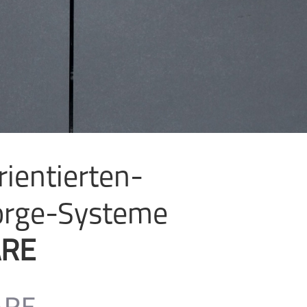
ientierten-
orge-Systeme
ARE