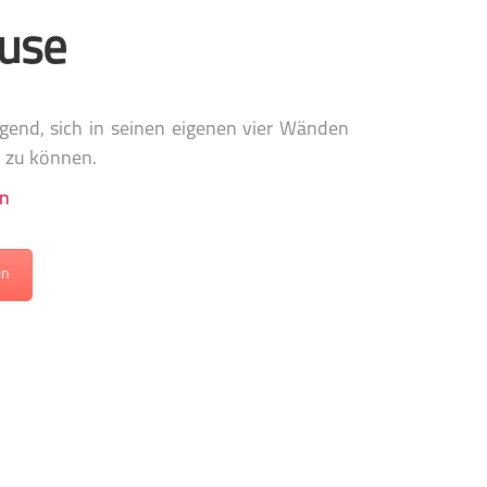
use
igend, sich in seinen eigenen vier Wänden
n zu können.
en
en