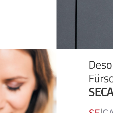
Desor
Fürs
SEC