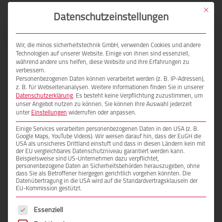
Wertgegenstände Sie in Ihrem Tresor aufbewahren
Mit die
Datenschutzeinstellungen
möchten. Davon hängt die Größe des Innenraums ab.
Natürlich liefern wir auch Wunschkonfigurationen,
die wir bei unseren Herstellern in Auftrag geben.
Wir, die minos sicherheitstechnik GmbH, verwenden Cookies und andere
Technologien auf unserer Website. Einige von ihnen sind essenziell,
während andere uns helfen, diese Website und ihre Erfahrungen zu
Weiterlesen
verbessern.
Personenbezogenen Daten können verarbeitet werden (z. B. IP-Adressen),
z. B. für Webseitenanalysen. Weitere Informationen finden Sie in unserer
Wir, das minos
Datenschutzerklärung
. Es besteht keine Verpflichtung zuzustimmen, um
unser Angebot nutzen zu können.
Sie können Ihre Auswahl jederzeit
Sicherheitsfachgeschäft, sind Tresor
unter
Einstellungen
widerrufen oder anpassen.
Premium-Fachpartner von Burg
Einige Services verarbeiten personenbezogenen Daten in den USA (z. B.
Google Maps, YouTube Videos). Wir weisen darauf hin, dass der EuGH die
Wächter!
USA als unsicheres Drittland einstuft und dass in diesen Ländern kein mit
der EU vergleichbares Datenschutzniveau garantiert werden kann.
Beispielsweise sind US-Unternehmen dazu verpflichtet,
personenbezogene Daten an Sicherheitsbehörden herauszugeben, ohne
Tresorkauf ist Vertrauenssache! Als BURG-WÄCHTER
dass Sie als Betroffener hiergegen gerichtlich vorgehen könnten. Die
Tresor-Premiumpartner bieten wir Ihnen fachkundige
Datenübertragung in die USA wird auf die Standardvertragsklauseln der
EU-Kommission gestützt.
Beratung und einen Rundum-Service aus einer Hand
Es folgt eine Liste der Service-Gruppen, für die eine E
– inklusive Lieferung und Montage. In unserer
Essenziell