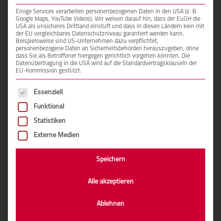
Ihre Nachricht
Einige Services verarbeiten personenbezogenen Daten in den USA (z. B.
Google Maps, YouTube Videos). Wir weisen darauf hin, dass der EuGH die
USA als unsicheres Drittland einstuft und dass in diesen Ländern kein mit
der EU vergleichbares Datenschutzniveau garantiert werden kann.
Beispielsweise sind US-Unternehmen dazu verpflichtet,
personenbezogene Daten an Sicherheitsbehörden herauszugeben, ohne
dass Sie als Betroffener hiergegen gerichtlich vorgehen könnten. Die
Datenübertragung in die USA wird auf die Standardvertragsklauseln der
EU-Kommission gestützt.
Es folgt eine Liste der Service-Gruppen, für die eine E
Essenziell
Funktional
Statistiken
Externe Medien
Ich stimme der Verarbeitung meiner
Speichern
personenbezogenen Daten zur Bearbeitung meiner
Alle akzeptieren
Anfrage, inkl. Kontaktaufnahme durch die minos
Sicherheitstechnik GmbH, zu. Weitere
Ablehnen
Informationen sind der
Datenschutzerklärung
zu