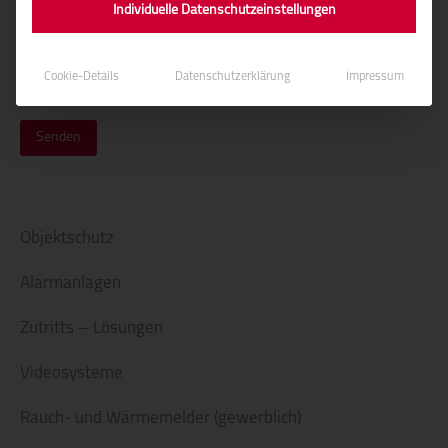
entnehmen.
Individuelle Datenschutzeinstellungen
Was ist 4 + 5?
Cookie-Details
Datenschutzerklärung
Impressum
Objektschutz
Alarmanlagen
Zutritts – Lösungen
Videosysteme
Rauch- und Wärmemelder (gewerblich)