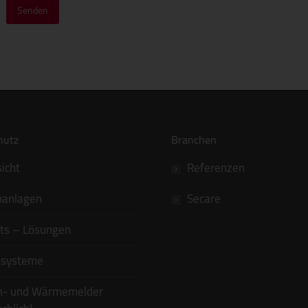
hutz
Branchen
icht
Referenzen
manlagen
Secare
tts – Lösungen
osysteme
h- und Wärmemelder