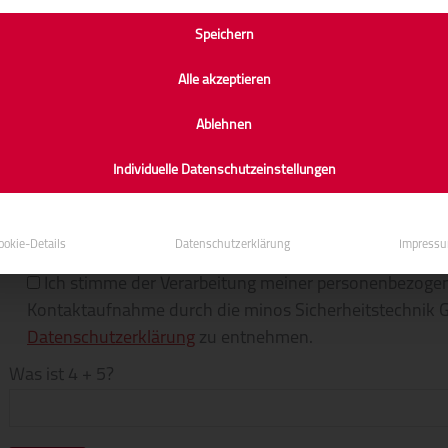
Speichern
Alle akzeptieren
Ablehnen
Individuelle Datenschutzeinstellungen
ookie-Details
Datenschutzerklärung
Impress
Ich stimme der Verarbeitung meiner personenbezogen
Kontaktaufnahme durch die minos Sicherheitstechnik G
Datenschutzerklärung
zu entnehmen.
Was ist 4 + 5?