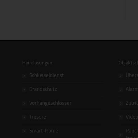
Heimlösungen
Objektsc
Schlüsseldienst
Übers
Brandschutz
Alar
Vorhängeschlösser
Zutri
Tresore
Vide
Smart-Home
Rauc