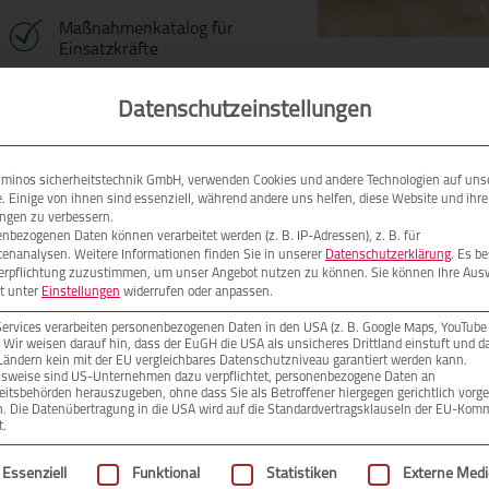
Maßnahmenkatalog für
Einsatzkräfte
Datenschutzeinstellungen
Sie haben Interesse an unseren Produkt
Bitte
Ihr Name (Pflichtfeld)
e minos sicherheitstechnik GmbH, verwenden Cookies und andere Technologien auf uns
lassen
. Einige von ihnen sind essenziell, während andere uns helfen, diese Website und ihre
ngen zu verbessern.
Sie
nbezogenen Daten können verarbeitet werden (z. B. IP-Adressen), z. B. für
enanalysen. Weitere Informationen finden Sie in unserer
Datenschutzerklärung
. Es b
dieses
Ihre E-Mail-Adresse (Pflichtfeld)
erpflichtung zuzustimmen, um unser Angebot nutzen zu können.
Sie können Ihre Aus
Feld
it unter
Einstellungen
widerrufen oder anpassen.
leer.
Services verarbeiten personenbezogenen Daten in den USA (z. B. Google Maps, YouTube
. Wir weisen darauf hin, dass der EuGH die USA als unsicheres Drittland einstuft und d
Ländern kein mit der EU vergleichbares Datenschutzniveau garantiert werden kann.
Ihr Projekt
lsweise sind US-Unternehmen dazu verpflichtet, personenbezogene Daten an
eitsbehörden herauszugeben, ohne dass Sie als Betroffener hiergegen gerichtlich vorg
. Die Datenübertragung in die USA wird auf die Standardvertragsklauseln der EU-Kom
t.
Ihre Nachricht
lgt eine Liste der Service-Gruppen, für die eine Einwilligun
Essenziell
Funktional
Statistiken
Externe Med