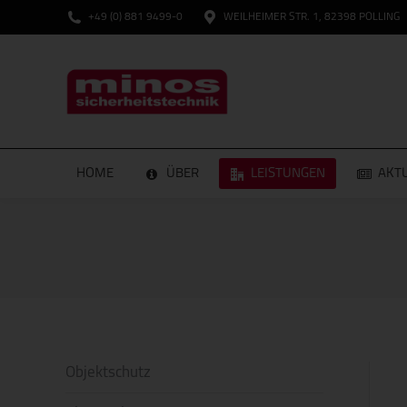
+49 (0) 881 9499-0
WEILHEIMER STR. 1, 82398 POLLING
HOME
HOME
ÜBER
LEISTUNGEN
AKT
Objektschutz