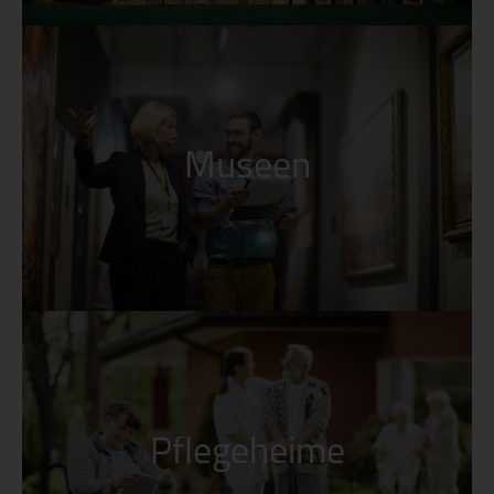
Museen
Museen
Überwachung jeglicher Art sind für uns als
Spezialisten eine Herausforderung und lösen
komplizierte Aufgaben.
Pflegeheime
Pflegeheime
Besondern Schutz benötigen unsere Älteren und