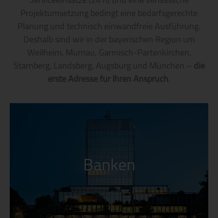
Serviceeinsätze (24 h) und eine verlässliche
Projektumsetzung bedingt eine bedarfsgerechte
Planung und technisch einwandfreie Ausführung.
Deshalb sind wir in der bayerischen Region um
Weilheim, Murnau, Garmisch-Partenkirchen,
Starnberg, Landsberg, Augsburg und München –
die
erste Adresse für Ihren Anspruch
.
Banken
Banken
Anspruchsvolle Systeme fordern uns in
Landesbanken, Sparkassen, Raiffeisenbanken
und Privatbanken.